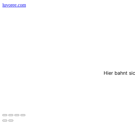
Skip
luvoree.com
to
content
Hier bahnt si