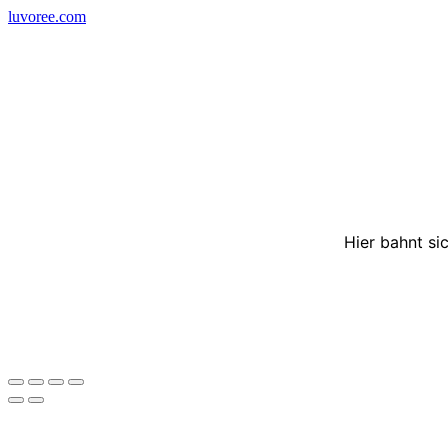
Skip
luvoree.com
to
content
Hier bahnt si