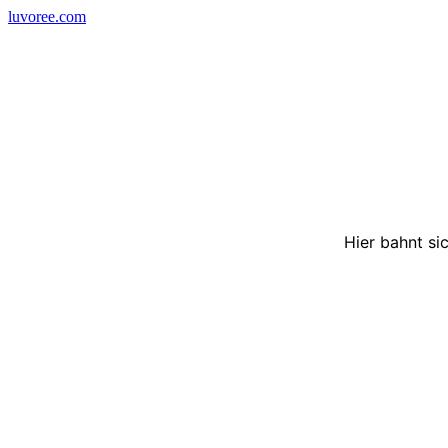
Skip
luvoree.com
to
content
Hier bahnt si