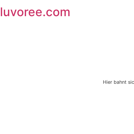
Skip
luvoree.com
to
content
Hier bahnt si