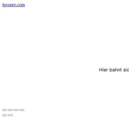
Skip
luvoree.com
to
content
Hier bahnt si