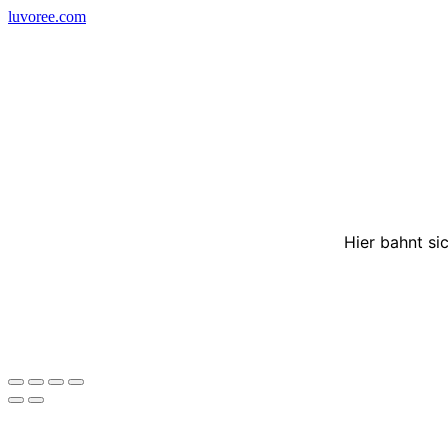
Skip
luvoree.com
to
content
Hier bahnt si