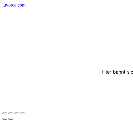
Skip
luvoree.com
to
content
Hier bahnt si