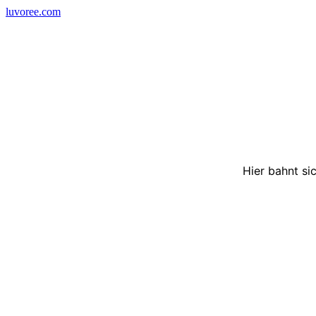
Skip
luvoree.com
to
content
Hier bahnt si