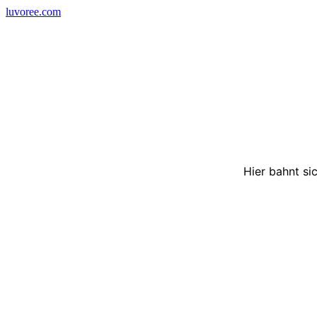
Skip
luvoree.com
to
content
Hier bahnt si