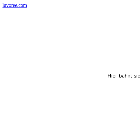
Skip
luvoree.com
to
content
Hier bahnt si