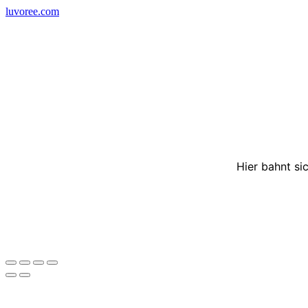
Skip
luvoree.com
to
content
Hier bahnt si