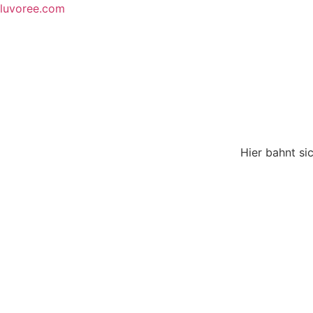
Skip
luvoree.com
to
content
Hier bahnt si