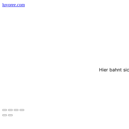
Skip
luvoree.com
to
content
Hier bahnt si