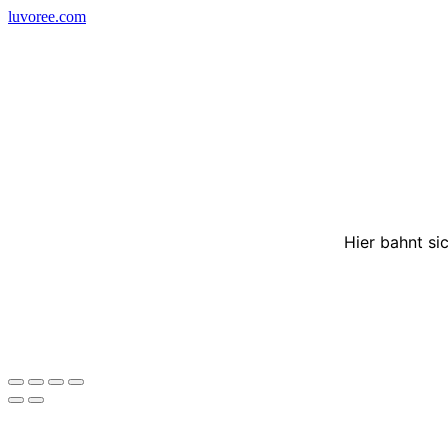
Skip
luvoree.com
to
content
Hier bahnt si