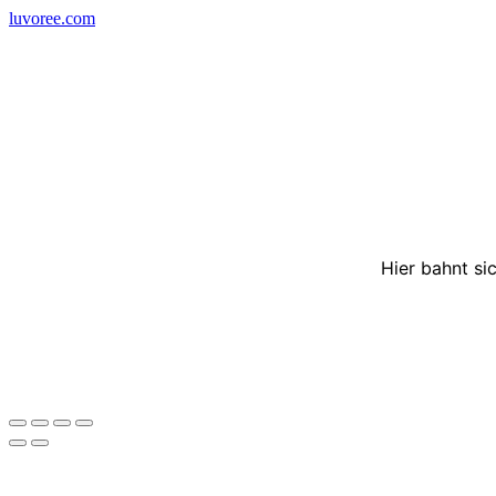
Skip
luvoree.com
to
content
Hier bahnt si