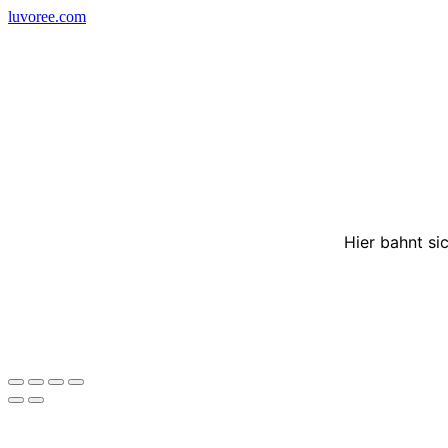
Skip
luvoree.com
to
content
Hier bahnt si