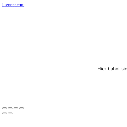
Skip
luvoree.com
to
content
Hier bahnt si