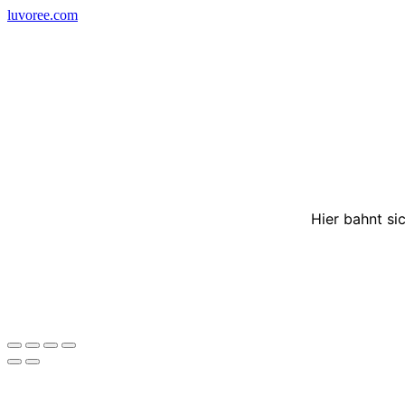
Skip
luvoree.com
to
content
Hier bahnt si