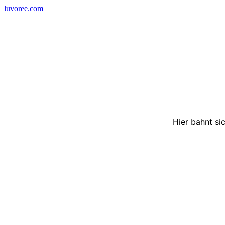
Skip
luvoree.com
to
content
Hier bahnt si