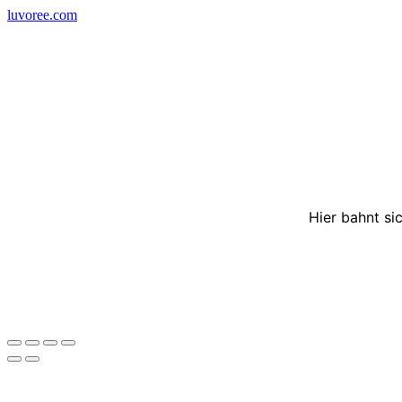
Skip
luvoree.com
to
content
Hier bahnt si