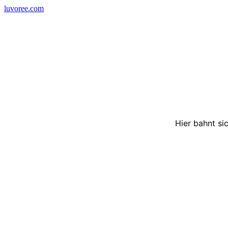
Skip
luvoree.com
to
content
Hier bahnt si