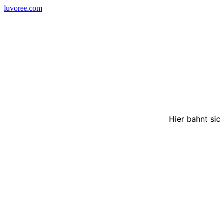
Skip
luvoree.com
to
content
Hier bahnt si