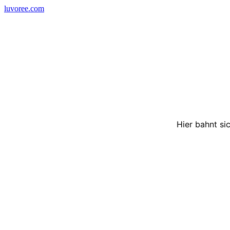
Skip
luvoree.com
to
content
Hier bahnt si