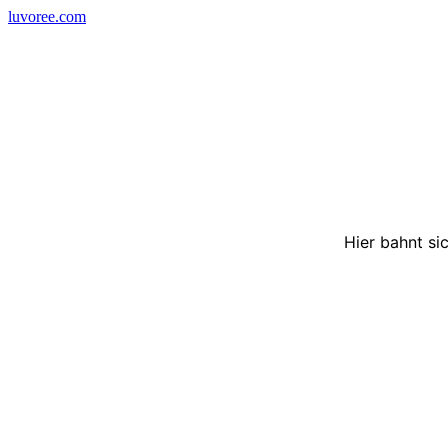
Skip
luvoree.com
to
content
Hier bahnt si