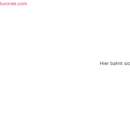
Skip
luvoree.com
to
content
Hier bahnt si