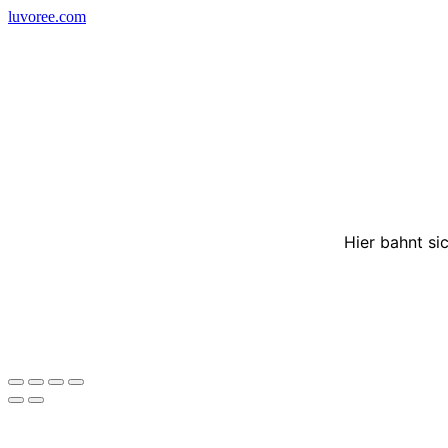
Skip
luvoree.com
to
content
Hier bahnt si