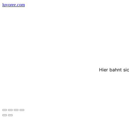
Skip
luvoree.com
to
content
Hier bahnt si