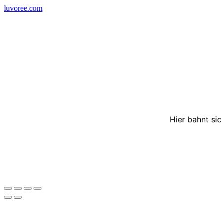
Skip
luvoree.com
to
content
Hier bahnt si