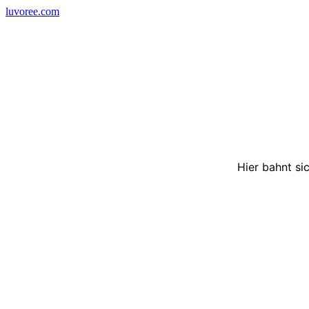
Skip
luvoree.com
to
content
Hier bahnt si