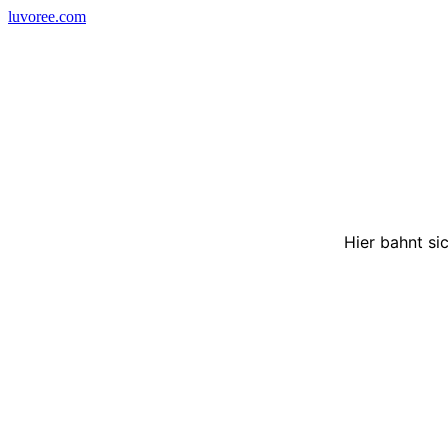
Skip
luvoree.com
to
content
Hier bahnt si