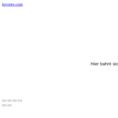
Skip
luvoree.com
to
content
Hier bahnt si