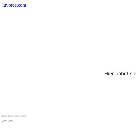
Skip
luvoree.com
to
content
Hier bahnt si