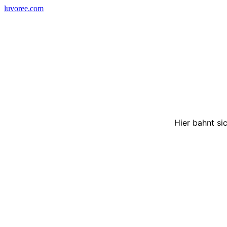
Skip
luvoree.com
to
content
Hier bahnt si