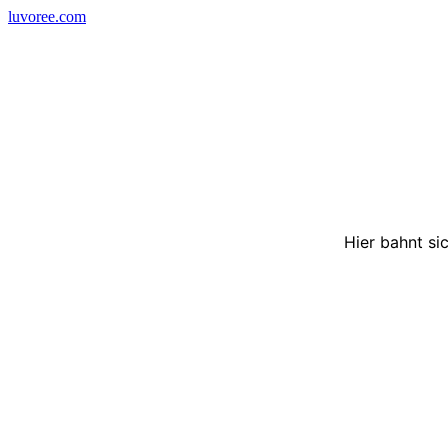
Skip
luvoree.com
to
content
Hier bahnt si