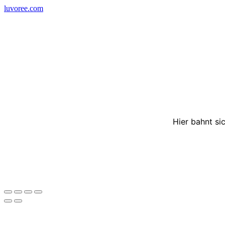
Skip
luvoree.com
to
content
Hier bahnt si