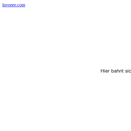
Skip
luvoree.com
to
content
Hier bahnt si