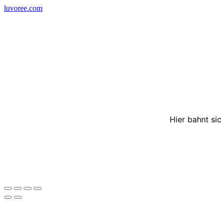
Skip
luvoree.com
to
content
Hier bahnt si