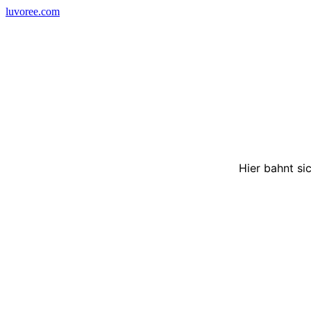
Skip
luvoree.com
to
content
Hier bahnt si