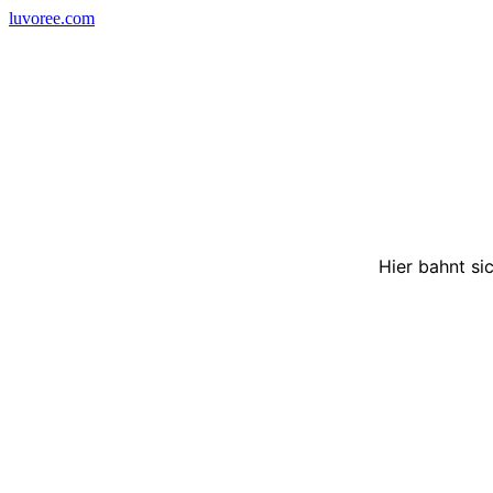
Skip
luvoree.com
to
content
Hier bahnt si