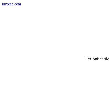
Skip
luvoree.com
to
content
Hier bahnt si