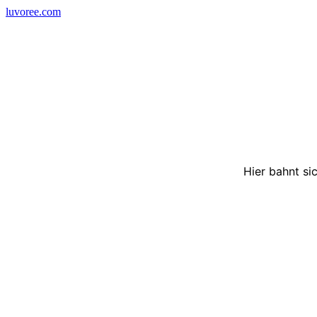
Skip
luvoree.com
to
content
Hier bahnt si