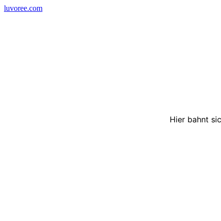
Skip
luvoree.com
to
content
Hier bahnt si