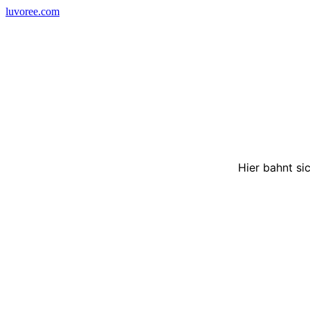
Skip
luvoree.com
to
content
Hier bahnt si