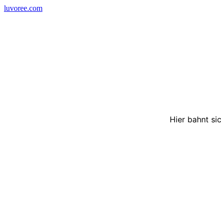
Skip
luvoree.com
to
content
Hier bahnt si