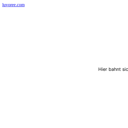
Skip
luvoree.com
to
content
Hier bahnt si